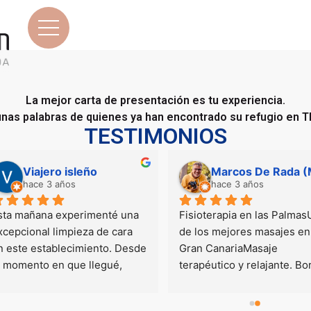
La mejor carta de presentación es tu experiencia.
unas palabras de quienes ya han encontrado su refugio en 
TESTIMONIOS
Viajero isleño
hace 3 años
hace 3 años
Esta mañana experimenté una 
Fisioterapia en las Palm
excepcional limpieza de cara 
de los mejores masajes 
en este establecimiento. Desde 
Gran CanariaMasaje 
el momento en que llegué, 
terapéutico y relajante. B
quedé impresionado por la 
Torres masajista profesi
puntualidad y la organización. 
con un trato excelente y