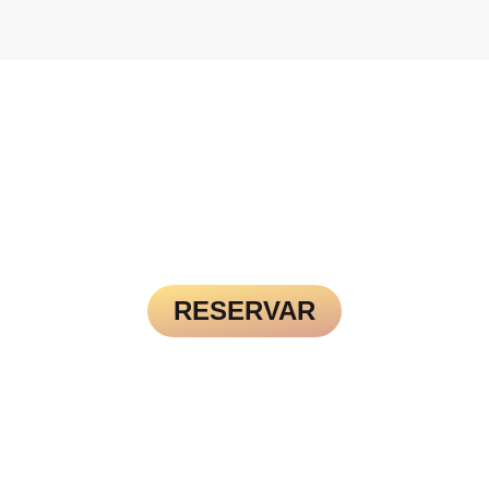
Su enfoque profesional se 
manos de oro.Muy 
reflejó en cada paso del 
recomendable para solu
proceso: desde la consulta 
musculares y 
inicial hasta la ejecución de la 
rehabilitación.Volveré.
limpieza facial. Durante todo el 
procedimiento, sentí que 
estaba en manos expertas y 
experimentadas.
RADO DONDE CUERPO, MEN
RECONECTAN.
RESERVAR