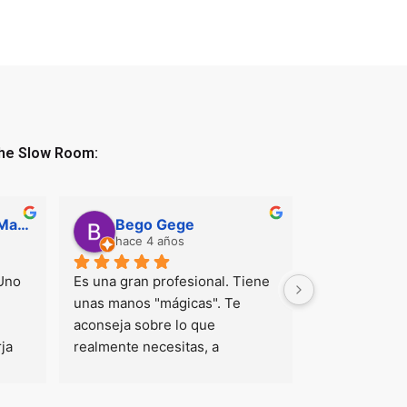
The Slow Room:
Marcos De Rada (Marcosderadapersonal)
Bego Gege
hace 4 años
asUno 
Es una gran profesional. Tiene 
en 
unas manos "mágicas". Te 
aconseja sobre lo que 
orja 
realmente necesitas, a 
onal 
diferencia de otros sitios que lo 
 unas 
único que intentan es hacer 