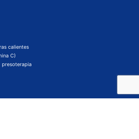
as calientes
mina C)
 presoterapia