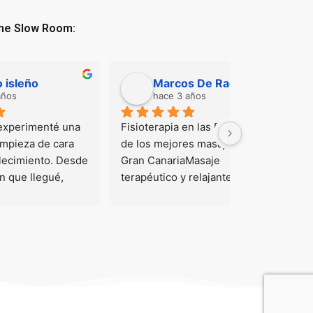
The Slow Room:
Marcos De Rada (Marcosderadapersonal)
Bego Gege
hace 4 años
Uno 
Es una gran profesional. Tiene 
unas manos "mágicas". Te 
aconseja sobre lo que 
ja 
realmente necesitas, a 
l 
diferencia de otros sitios que lo 
as 
único que intentan es hacer 
caja. Como su nombre indica, 
nes 
es un lugar tranquilo y apacible, 
dónde he sido capaz de 
encontrar la paz  y la calma. Yo 
siempre voy corriendo a todos 
lados, mientras disfrutaba de 