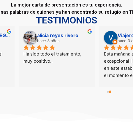
La mejor carta de presentación es tu experiencia.
unas palabras de quienes ya han encontrado su refugio en 
TESTIMONIOS
Viajero isleño
hace 3 años
hace 3 años
sta mañana experimenté una 
Fisioterapia en las Palmas
xcepcional limpieza de cara 
de los mejores masajes en 
n este establecimiento. Desde 
Gran CanariaMasaje 
l momento en que llegué, 
terapéutico y relajante. Bor
uedé impresionado por la 
Torres masajista profesiona
untualidad y la organización. 
con un trato excelente y un
u enfoque profesional se 
manos de oro.Muy 
eflejó en cada paso del 
recomendable para solucio
roceso: desde la consulta 
musculares y 
icial hasta la ejecución de la 
rehabilitación.Volveré.
impieza facial. Durante todo el 
rocedimiento, sentí que 