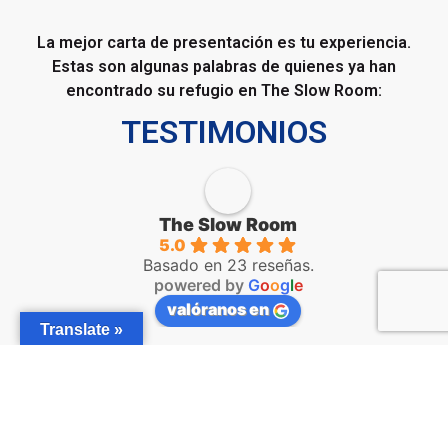
La mejor carta de presentación es tu experiencia.
Estas son algunas palabras de quienes ya han
encontrado su refugio en The Slow Room:
TESTIMONIOS
The Slow Room
5.0
Basado en 23 reseñas.
powered by
G
o
o
g
l
e
valóranos en
Translate »
DOMINGO FELIX VEGA GARCIA
el año pasado
Magnífico trato, después del masaje sales 
Ha