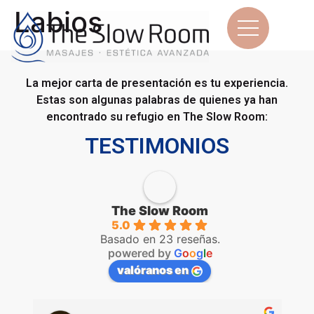
contenido
Labios
La mejor carta de presentación es tu experiencia.
Estas son algunas palabras de quienes ya han
encontrado su refugio en The Slow Room:
TESTIMONIOS
The Slow Room
5.0
Basado en 23 reseñas.
powered by
G
o
o
g
l
e
valóranos en