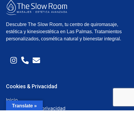
Descubre The Slow Room, tu centro de quiromasaje,
estética y kinesioestética en Las Palmas. Tratamientos
personalizados, cosmética natural y bienestar integral.
Cookies & Privacidad
Inicio
Translate »
Declaración de privacidad
Política de cookies
Aviso Legal / Imprint
Descargo de responsabilidad