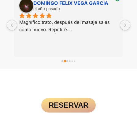
DOMINGO FELIX VEGA GARCIA
el año pasado
Magnífico trato, después del masaje sales 
Ha s
como nuevo. Repetiré....
UN ESPACIO SAGRADO DONDE
CUERPO, MENTE Y ESENCIA SE
RECONECTAN.
RESERVAR